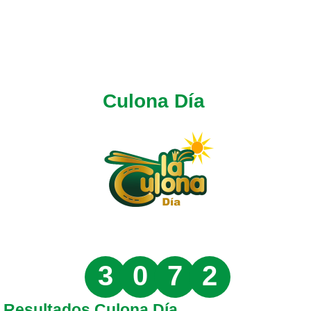
Culona Día
3
0
7
2
Resultados Culona Día