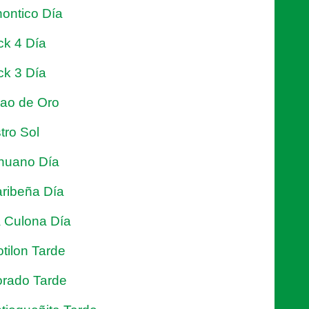
ontico Día
ck 4 Día
ck 3 Día
jao de Oro
tro Sol
nuano Día
ribeña Día
 Culona Día
tilon Tarde
rado Tarde