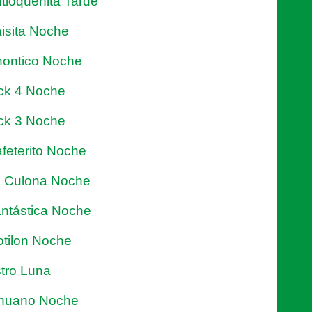
tioqueñita Tarde
isita Noche
ontico Noche
ck 4 Noche
ck 3 Noche
feterito Noche
 Culona Noche
ntástica Noche
tilon Noche
tro Luna
nuano Noche