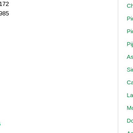
172
Ch
985
Pi
Pi
Pi
As
Si
Ca
La
Mo
Do
6