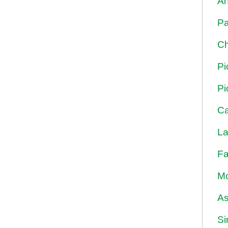
An
Pa
Ch
Pi
Pi
Ca
La
Fa
Mo
As
Si