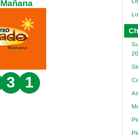
Lo
 Mañana
Lo
Ch
Su
2
Si
3
1
Ca
As
Mo
Pi
Pi