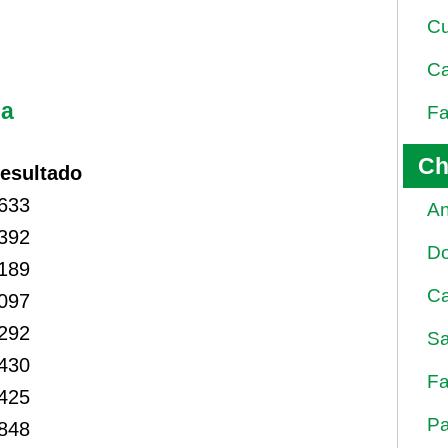
Cu
Ca
na
Fa
Ch
esultado
633
An
392
D
189
Ca
097
292
Sa
430
Fa
425
Pa
848