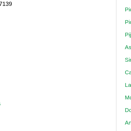
7139
Pi
Pi
Pi
As
Si
Ca
La
Mo
6
Do
An