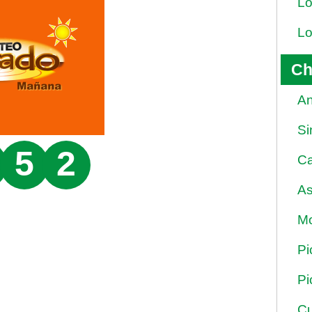
Lo
Lo
Ch
An
Si
5
2
Ca
As
Mo
Pi
Pi
Cu