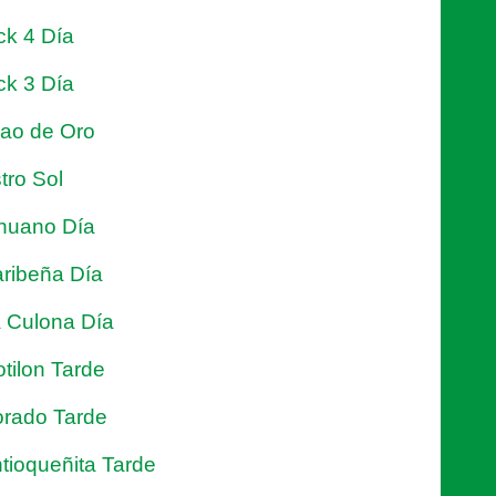
ck 4 Día
ck 3 Día
jao de Oro
tro Sol
nuano Día
ribeña Día
 Culona Día
tilon Tarde
rado Tarde
tioqueñita Tarde