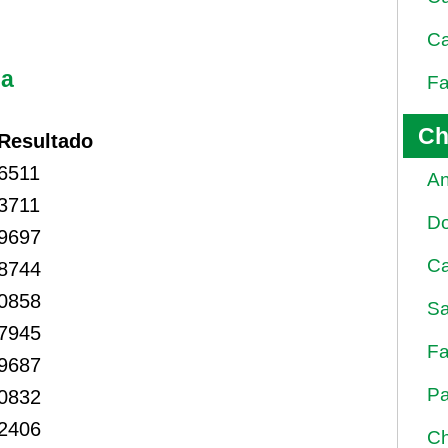
Ca
na
Fa
Ch
Resultado
6511
An
3711
D
9697
Ca
8744
0858
Sa
7945
Fa
9687
Pa
0832
2406
Ch