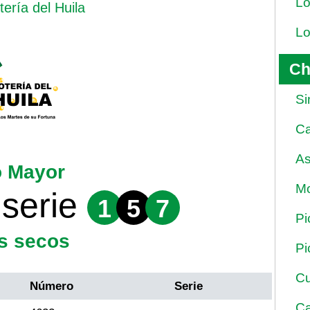
Lo
tería del Huila
Lo
Ch
Si
Ca
As
o Mayor
Mo
serie
1
5
7
Pi
s secos
Pi
Cu
Número
Serie
Ca