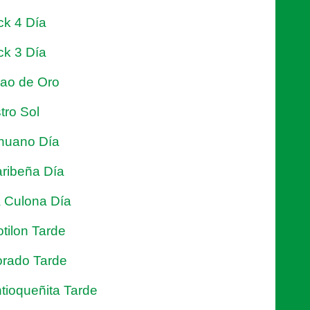
ck 4 Día
ck 3 Día
jao de Oro
tro Sol
nuano Día
ribeña Día
 Culona Día
tilon Tarde
rado Tarde
tioqueñita Tarde