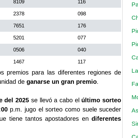
8109
116
Pa
2378
098
Ch
7651
176
Pi
5201
077
Pi
0506
040
Ca
1467
117
La
ios premios para las diferentes regiones de
unidad de
ganarse un gran premio
.
Fa
Mo
e del 2025
se llevó a cabo el
último sorteo
:00
p.m. jugo el sorteo como suele suceder
As
ue tiene tantos apostadores en
diferentes
Si
Ca