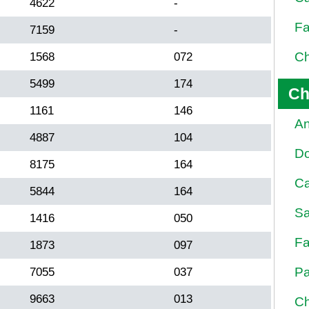
4622
-
Fa
7159
-
Ch
1568
072
5499
174
Ch
1161
146
An
4887
104
D
8175
164
Ca
5844
164
Sa
1416
050
Fa
1873
097
Pa
7055
037
9663
013
Ch