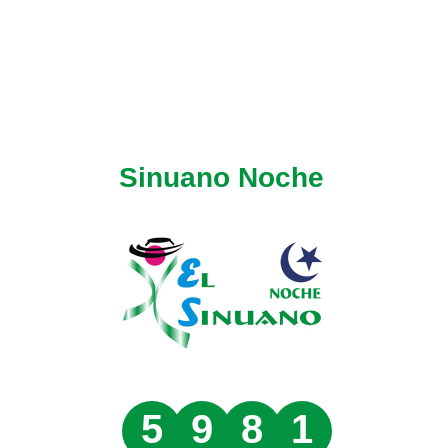
Sinuano Noche
5
9
8
1